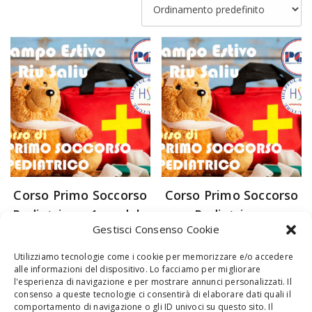
Corso Primo Soccorso
Corso Primo Soccorso
Pediatrico – 1 modulo
Pediatrico –
Gestisci Consenso Cookie
pacchetto 3 moduli
15,00
€
Utilizziamo tecnologie come i cookie per memorizzare e/o accedere
35,00
€
alle informazioni del dispositivo. Lo facciamo per migliorare
Aggiungi al carrello
l'esperienza di navigazione e per mostrare annunci personalizzati. Il
Aggiungi al carrello
consenso a queste tecnologie ci consentirà di elaborare dati quali il
comportamento di navigazione o gli ID univoci su questo sito. Il