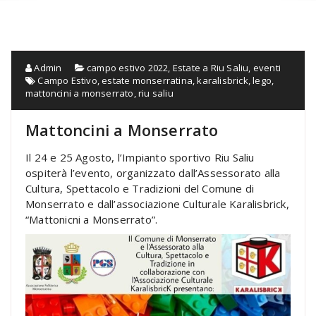
Admin
campo estivo 2022
,
Estate a Riu Saliu
,
eventi
Campo Estivo
,
estate monserratina
,
karalisbrick
,
lego
,
mattoncini a monserrato
,
riu saliu
Mattoncini a Monserrato
Il 24 e 25 Agosto, l’Impianto sportivo Riu Saliu
ospiterà l’evento, organizzato dall’Assessorato alla
Cultura, Spettacolo e Tradizioni del Comune di
Monserrato e dall’associazione Culturale Karalisbrick,
“Mattonicni a Monserrato”.