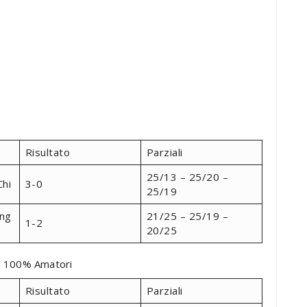
Risultato
Parziali
25/13 – 25/20 –
Chi
3-0
25/19
ing
21/25 – 25/19 –
1-2
20/25
a 100% Amatori
Risultato
Parziali