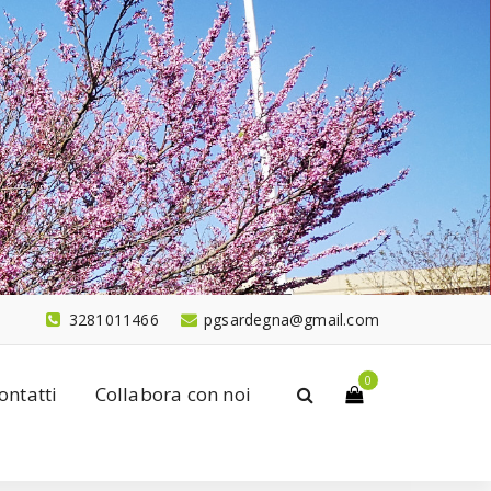
3281011466
pgsardegna@gmail.com
0
ontatti
Collabora con noi