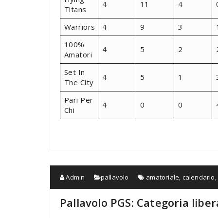
4
11
4
Titans
Warriors
4
9
3
100%
4
5
2
Amatori
Set In
4
5
1
The City
Pari Per
4
0
0
Chi
Admin
pallavolo
amatoriale
,
calendario
Pallavolo PGS: Categoria libe