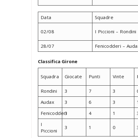
Data
Squadre
02/08
I Piccioni – Rondini
28/07
Fenicodderi – Auda
Classifica Girone
Squadra
Giocate
Punti
Vinte
Rondini
3
7
3
Audax
3
6
3
Fenicodderi
3
4
1
I
3
1
0
Piccioni