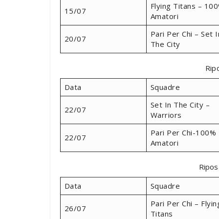
Flying Titans – 10
15/07
Amatori
Pari Per Chi – Set I
20/07
The City
Rip
Data
Squadre
Set In The City –
22/07
Warriors
Pari Per Chi-100%
22/07
Amatori
Ripos
Data
Squadre
Pari Per Chi – Flyin
26/07
Titans