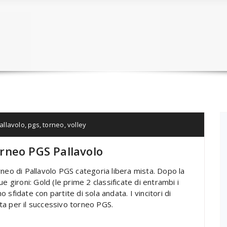
allavolo
,
pgs
,
torneo
,
volley
Torneo PGS Pallavolo
torneo di Pallavolo PGS categoria libera mista. Dopo la
e gironi: Gold (le prime 2 classificate di entrambi i
o sfidate con partite di sola andata. I vincitori di
ita per il successivo torneo PGS.