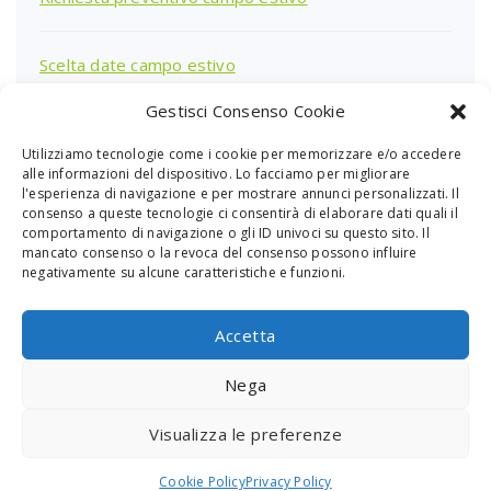
Scelta date campo estivo
Gestisci Consenso Cookie
Utilizziamo tecnologie come i cookie per memorizzare e/o accedere
Ricerca
alle informazioni del dispositivo. Lo facciamo per migliorare
per:
l'esperienza di navigazione e per mostrare annunci personalizzati. Il
consenso a queste tecnologie ci consentirà di elaborare dati quali il
comportamento di navigazione o gli ID univoci su questo sito. Il
mancato consenso o la revoca del consenso possono influire
negativamente su alcune caratteristiche e funzioni.
Accetta
Nega
PGS Sardegna - Piazza Giovanni XXIII Cagliari
Visualizza le preferenze
CF 80012980928 - P.Iva 03871280925
Cookie Policy
Privacy Policy