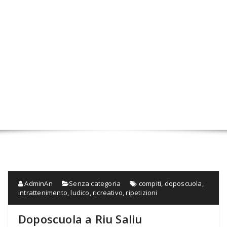
AdminAn
Senza categoria
compiti
,
doposcuola
,
intrattenimento
,
ludico
,
ricreativo
,
ripetizioni
Doposcuola a Riu Saliu