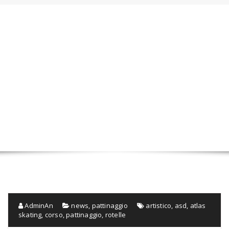
AdminAn
news
,
pattinaggio
artistico
,
asd
,
atlas
skating
,
corso
,
pattinaggio
,
rotelle