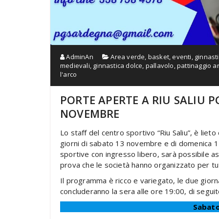
AdminAn
Area verde
,
basket
,
eventi
,
ginnasti
medievali
,
ginnastica dolce
,
pallavolo
,
pattinaggio ar
l'arco
PORTE APERTE A RIU SALIU P
NOVEMBRE
Lo staff del centro sportivo “Riu Saliu”, è lieto
giorni di sabato 13 novembre e di domenica 1
sportive con ingresso libero, sarà possibile ass
prova che le società hanno organizzato per tutti
Il programma è ricco e variegato, le due giorna
concluderanno la sera alle ore 19:00, di seguito
Sabat