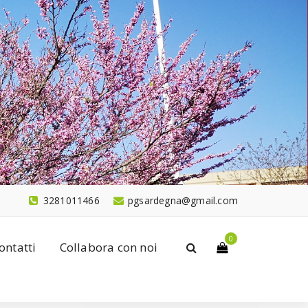
3281011466
pgsardegna@gmail.com
0
ontatti
Collabora con noi