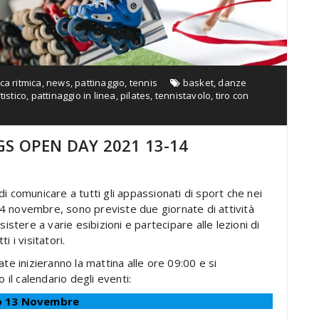
ca ritmica
,
news
,
pattinaggio
,
tennis
basket
,
danze
tistico
,
pattinaggio in linea
,
pilates
,
tennistavolo
,
tiro con
GS OPEN DAY 2021 13-14
 di comunicare a tutti gli appassionati di sport che nei
4 novembre, sono previste due giornate di attività
istere a varie esibizioni e partecipare alle lezioni di
 i visitatori.
te inizieranno la mattina alle ore 09:00 e si
 il calendario degli eventi:
o 13 Novembre