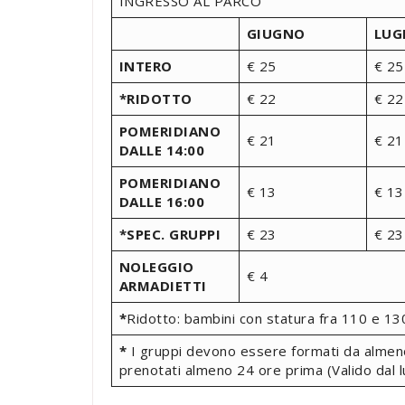
INGRESSO AL PARCO
GIUGNO
LUG
INTERO
€ 25
€ 25
*RIDOTTO
€ 22
€ 22
POMERIDIANO
€ 21
€ 21
DALLE 14:00
POMERIDIANO
€ 13
€ 13
DALLE 16:00
*SPEC. GRUPPI
€ 23
€ 23
NOLEGGIO
€ 4
ARMADIETTI
*
Ridotto: bambini con statura fra 110 e 1
*
I gruppi devono essere formati da almen
prenotati almeno 24 ore prima (Valido dal l