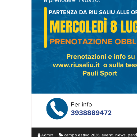
Admin
campo estivo 2026
,
eventi
,
news
,
parc