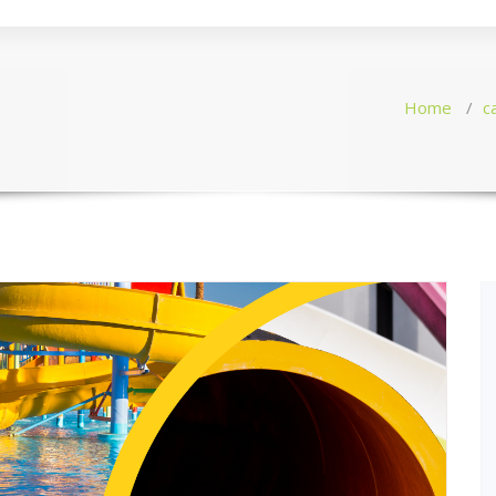
Home
/
c