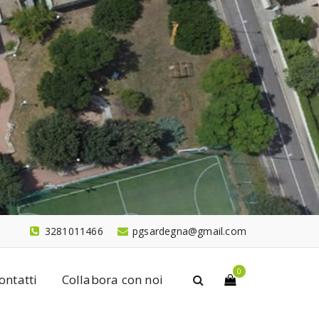
3281011466
pgsardegna@gmail.com
0
ontatti
Collabora con noi