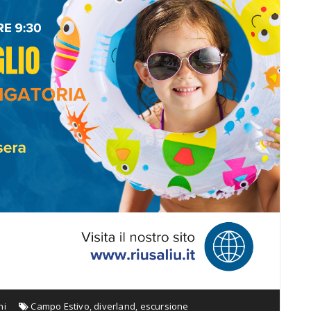
hi
Campo Estivo
,
diverland
,
escursione