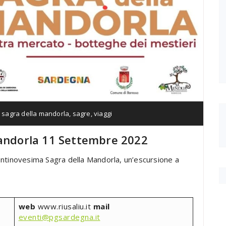
,
sagra della mandorla
,
sagre
,
viaggi
mandorla 11 Settembre 2022
entinovesima Sagra della Mandorla, un’escursione a
web
www.riusaliu.it
mail
eventi@pgsardegna.it