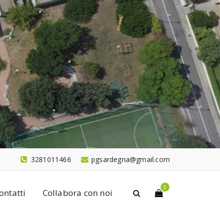
3281011466
pgsardegna@gmail.com
0
ontatti
Collabora con noi