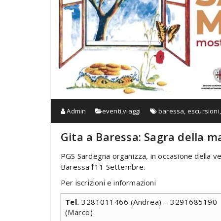
Admin
eventi
,
viaggi
baressa
,
escursioni
Gita a Baressa: Sagra della 
PGS Sardegna organizza, in occasione della v
Baressa l’11 Settembre.
Per iscrizioni e informazioni
Tel.
3281011466 (Andrea) – 3291685190
(Marco)