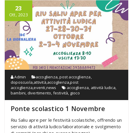
23
Ott, 2023
Admin
accoglienza, post accoglienza,
doposcuola,attività
,
accoglienza,post
accoglienza
,
eventi
,
news
accoglienza
,
attività ludica
,
bambini
,
divertimento
,
festività
,
gioco
Ponte scolastico 1 Novembre
Riu Saliu apre per le festività scolastiche, offrendo un
servizio di attività ludico/laboratoriale e svolgimento