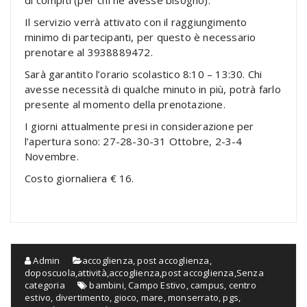
di compiti (per chi ne avesse bisogno).
Il servizio verrà attivato con il raggiungimento
minimo di partecipanti, per questo è necessario
prenotare al 3938889472.
Sarà garantito l’orario scolastico 8:10 – 13:30. Chi
avesse necessità di qualche minuto in più, potrà farlo
presente al momento della prenotazione.
I giorni attualmente presi in considerazione per
l’apertura sono: 27-28-30-31 Ottobre, 2-3-4
Novembre.
Costo giornaliera € 16.
Admin
accoglienza, post accoglienza,
doposcuola,attività
,
accoglienza,post accoglienza
,
Senza
categoria
bambini
,
Campo Estivo
,
campus
,
centro
estivo
,
divertimento
,
gioco
,
mare
,
monserrato
,
pgs
,