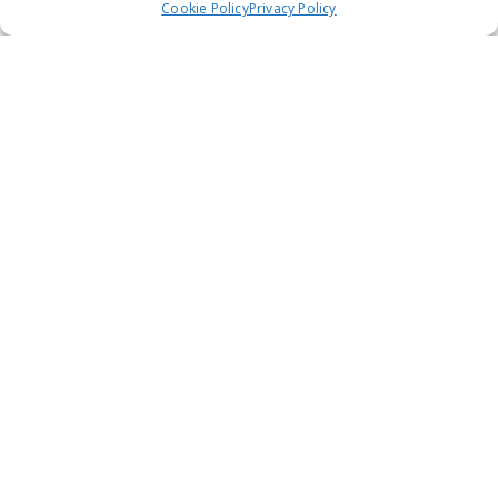
Cookie Policy
Privacy Policy
Tessera Campo Estivo
Richiesta preventivo campo estivo
Scelta date campo estivo
Ricerca
per: