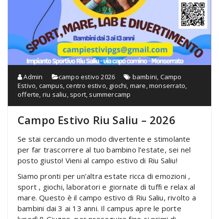
Admin
campo estivo 2026
bambini
,
Campo
Estivo
,
campus
,
centro estivo
,
giochi
,
mare
,
monserrato
,
offerte
,
riu saliu
,
sport
,
summercamp
Campo Estivo Riu Saliu – 2026
Se stai cercando un modo divertente e stimolante
per far trascorrere al tuo bambino l’estate, sei nel
posto giusto! Vieni al campo estivo di Riu Saliu!
Siamo pronti per un’altra estate ricca di emozioni ,
sport , giochi, laboratori e giornate di tuffi e relax al
mare. Questo è il campo estivo di Riu Saliu, rivolto a
bambini dai 3 ai 13 anni. Il campus apre le porte