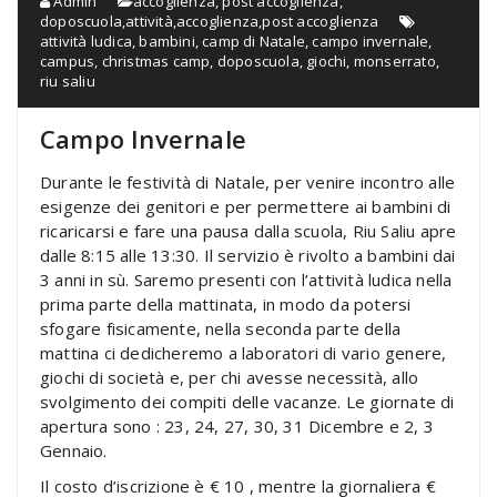
Admin
accoglienza, post accoglienza,
doposcuola,attività
,
accoglienza,post accoglienza
attività ludica
,
bambini
,
camp di Natale
,
campo invernale
,
campus
,
christmas camp
,
doposcuola
,
giochi
,
monserrato
,
riu saliu
Campo Invernale
Durante le festività di Natale, per venire incontro alle
esigenze dei genitori e per permettere ai bambini di
ricaricarsi e fare una pausa dalla scuola, Riu Saliu apre
dalle 8:15 alle 13:30. Il servizio è rivolto a bambini dai
3 anni in sù. Saremo presenti con l’attività ludica nella
prima parte della mattinata, in modo da potersi
sfogare fisicamente, nella seconda parte della
mattina ci dedicheremo a laboratori di vario genere,
giochi di società e, per chi avesse necessità, allo
svolgimento dei compiti delle vacanze. Le giornate di
apertura sono : 23, 24, 27, 30, 31 Dicembre e 2, 3
Gennaio.
Il costo d’iscrizione è € 10 , mentre la giornaliera €