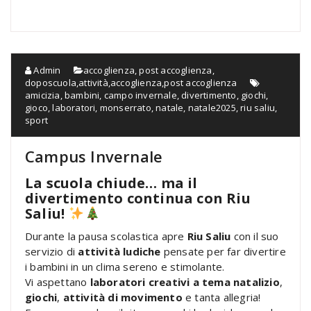
Admin
accoglienza, post accoglienza,
doposcuola,attività
,
accoglienza,post accoglienza
amicizia
,
bambini
,
campo invernale
,
divertimento
,
giochi
,
gioco
,
laboratori
,
monserrato
,
natale
,
natale2025
,
riu saliu
,
sport
Campus Invernale
La scuola chiude… ma il
divertimento continua con Riu
Saliu!
Durante la pausa scolastica apre
Riu Saliu
con il suo
servizio di
attività ludiche
pensate per far divertire
i bambini in un clima sereno e stimolante.
Vi aspettano
laboratori creativi a tema natalizio
,
giochi
,
attività di movimento
e tanta allegria!