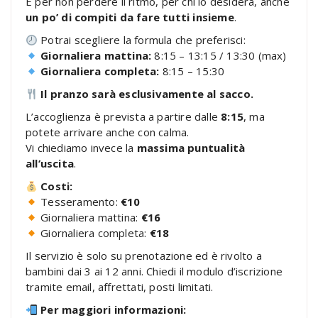
E per non perdere il ritmo, per chi lo desidera, anche
un po’ di compiti da fare
tutti insieme
.
Potrai scegliere la formula che preferisci:
Giornaliera mattina:
8:15 – 13:15 / 13:30 (max)
Giornaliera completa:
8:15 – 15:30
Il pranzo sarà esclusivamente al sacco.
L’accoglienza è prevista a partire dalle
8:15
, ma
potete arrivare anche con calma.
Vi chiediamo invece la
massima puntualità
all’uscita
.
Costi:
Tesseramento:
€10
Giornaliera mattina:
€16
Giornaliera completa:
€18
Il servizio è solo su prenotazione ed è rivolto a
bambini dai 3 ai 12 anni. Chiedi il modulo d’iscrizione
tramite email, affrettati, posti limitati.
Per maggiori informazioni: