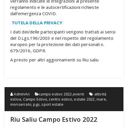
verranno indicate le integrazioni al presente
regolamento e le autocertificazioni richieste
dall’emergenza COVID.
TUTELA DELLA PRIVACY
I dati dei/delle partecipanti vengono trattati ai sensi
del D.Lgs.196/2003 e nel rispetto del regolamento
europeo per la protezione dei dati personali n.
679/2016, GDPR.
A presto per altri aggiornamenti su Riu saliu
AdminAn
campo estivo 2022
,
eventi
attività
estiva
,
Campo Estivo
,
centro estivo
,
estate 2022
,
mare
,
monserrato
,
pgs
,
sport estate
Riu Saliu Campo Estivo 2022