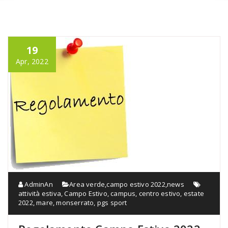
19
Apr, 2022
AdminAn
Area verde
,
campo estivo 2022
,
news
attività estiva
,
Campo Estivo
,
campus
,
centro estivo
,
estate
2022
,
mare
,
monserrato
,
pgs sport