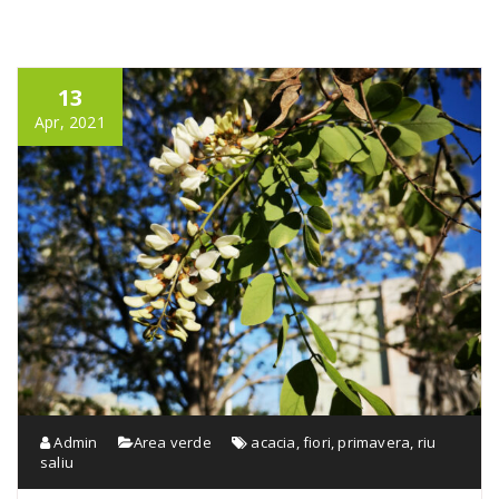
13
Apr, 2021
Admin
Area verde
acacia
,
fiori
,
primavera
,
riu
saliu