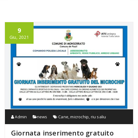
9
Giu, 2021
Admin
news
Cane
,
microchip
,
riu saliu
Giornata inserimento gratuito