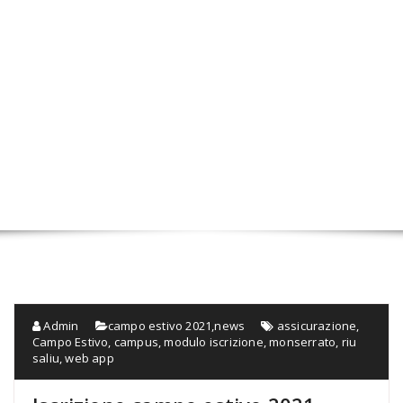
Admin
campo estivo 2021
,
news
assicurazione
,
Campo Estivo
,
campus
,
modulo iscrizione
,
monserrato
,
riu
saliu
,
web app