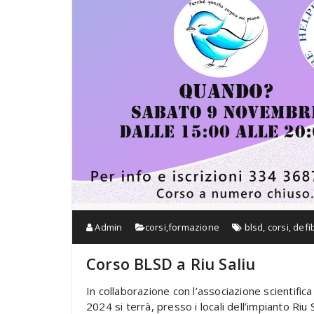
Admin
corsi
,
formazione
blsd
,
corsi
,
defib
Corso BLSD a Riu Saliu
In collaborazione con l’associazione scientifica
2024 si terrà, presso i locali dell’impianto Ri