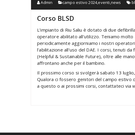
Admin
campo estivo 2024
,
eventi
,
news
b
Corso BLSD
L’impianto di Riu Saliu è dotato di due defibr
operatore abilitato all’utilizzo. Teniamo molto a
periodicamente aggiorniamo i nostri operatori
l’abilitazione all’uso del DAE. I corsi, tenuti 
(Helpful & Sustainable Future), oltre alle mano
affrontano anche per il bambino.
Il prossimo corso si svolgerà sabato 13 luglio,
Qualora ci fossero genitori del campo estivo o
a questo o ai prossimi corsi, contattateci v