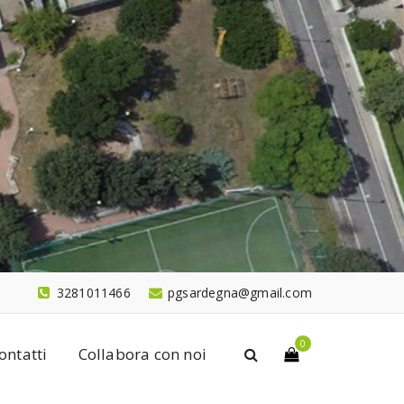
3281011466
pgsardegna@gmail.com
0
ontatti
Collabora con noi