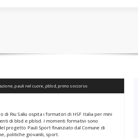
azione
,
pauli nel cuore
,
pblsd
,
primo soccorso
 di Riu Saliu ospita i formatori di HSF Italia per mini
enti di blsd e pblsd. I momenti formativi sono
del progetto Pauli Sport finanziato dal Comune di
, politiche giovanili, sport.