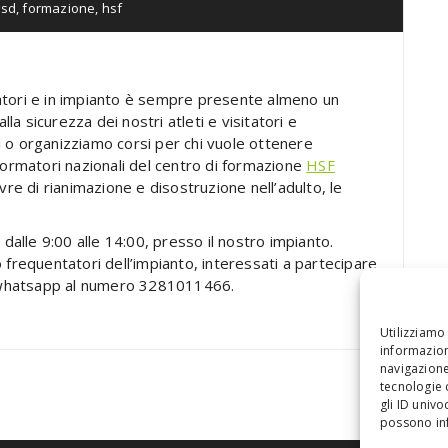
lsd
,
formazione
,
hsf
illatori e in impianto è sempre presente almeno un
lla sicurezza dei nostri atleti e visitatori e
 o organizziamo corsi per chi vuole ottenere
da formatori nazionali del centro di formazione
HSF
vre di rianimazione e disostruzione nell’adulto, le
 dalle 9:00 alle 14:00, presso il nostro impianto.
 frequentatori dell’impianto, interessati a partecipare
ia whatsapp al numero 3281011466.
Utilizziamo
informazion
navigazione
tecnologie 
gli ID univ
possono inf