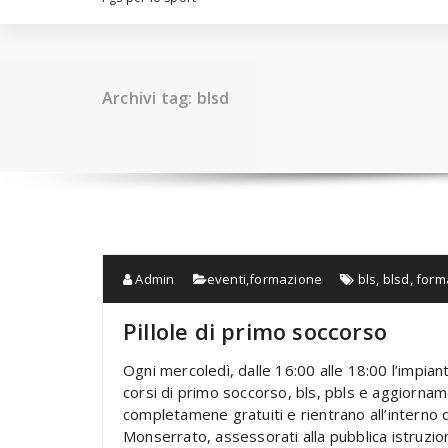
Archivi tag: blsd
Admin
eventi
,
formazione
bls
,
blsd
,
form
Pillole di primo soccorso
Ogni mercoledì, dalle 16:00 alle 18:00 l’impianto
corsi di primo soccorso, bls, pbls e aggiornam
completamene gratuiti e rientrano all’interno 
Monserrato, assessorati alla pubblica istruzione