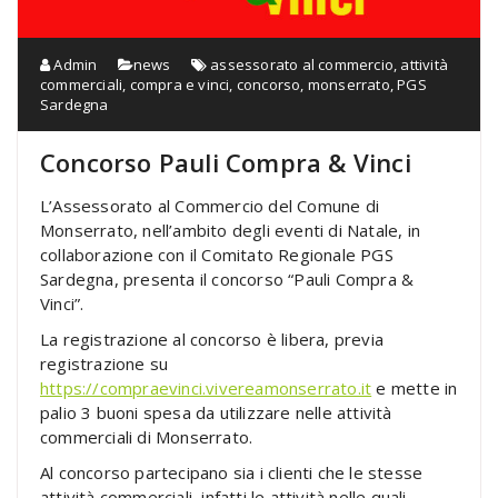
Admin
news
assessorato al commercio
,
attività
commerciali
,
compra e vinci
,
concorso
,
monserrato
,
PGS
Sardegna
Concorso Pauli Compra & Vinci
L’Assessorato al Commercio del Comune di
Monserrato, nell’ambito degli eventi di Natale, in
collaborazione con il Comitato Regionale PGS
Sardegna, presenta il concorso “Pauli Compra &
Vinci”.
La registrazione al concorso è libera, previa
registrazione su
https://compraevinci.vivereamonserrato.it
e mette in
palio 3 buoni spesa da utilizzare nelle attività
commerciali di Monserrato.
Al concorso partecipano sia i clienti che le stesse
attività commerciali, infatti le attività nelle quali