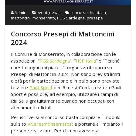
Admin
eventi
,
news
concorso
,
hsf italia
,
mattoncini
,
monserrato
,
PGS Sardegna
,
presepe
Concorso Presepi di Mattoncini
2024
Il Comune di Monserrato, in collaborazione con le
associazioni “
PGS Sardegna
“, “
HSF Italia
” e “Perché
questo sogno mi piace…”, organizza il concorso
Presepi di Mattoncini 2024. Non sono previsti limiti
d’età per la partecipazione e in palio sono previste
tessere
Pauli Sport
per 6 mesi. Con la tessera Pauli
Sport è possibile, ad esempio, utilizzare i campi di
Riu Saliu gratuitamente quando non occupati con
allenamenti ufficiali.
Per iscriversi al concorso basta compilare il modulo
sul sito
Vivereamonserrato.it
e portare all’impianto il
presepe realizzato. Per chi non avesse a