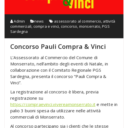
Admin
news
assessorato al commercio
,
attività
commerciali
,
compra e vinci
,
concorso
,
monserrato
,
PGS
Sardegna
Concorso Pauli Compra & Vinci
L’Assessorato al Commercio del Comune di
Monserrato, nell’ambito degli eventi di Natale, in
collaborazione con il Comitato Regionale PGS
Sardegna, presenta il concorso “Pauli Compra &
Vinci”.
La registrazione al concorso è libera, previa
registrazione su
https://compraevinci.vivereamonserrato.it
e mette in
palio 3 buoni spesa da utilizzare nelle attività
commerciali di Monserrato.
Al concorso partecipano sia i clienti che le stesse