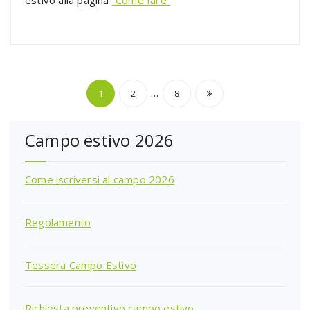
Paginazione
…
1
2
8
degli
Campo estivo 2026
articoli
Come iscriversi al campo 2026
Regolamento
Tessera Campo Estivo
Richiesta preventivo campo estivo