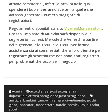
attività commerciali, infatti le attività nelle quali
spendere i buoni, verranno scelte fra quelle che
avranno generato il numero maggiore di
registrazioni.
Regolamenti disponibili sul sito
VivereaMonserrato.it
.
Presso l’impianto di Riu Saliu sarà disponibile la
segreteria il Lunedì, Mercoledì e Venerdì, a partire
dal 5 gennaio, alle 16:00 alle 18:00 per fornire
assistenza sia ai commerciati che ai loro clienti e per
registrare gli scontrini che non sono stati registrati
per problematiche occorse in negozio.
Admin
accoglienza, post accoglienza,
doposcuola,attività
,
accoglienza,post accoglienza
amicizia
,
bambini
,
campo invernale
,
divertimento
,
giochi
,
gioco
,
laboratori
,
monserrato
,
natale
,
natale2025
,
riu saliu
,
sport