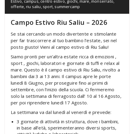
Estivo
,
campus
,
centro estivo
,
giochi
,
mare
,
monserrato
,
offerte
,
riu saliu
,
sport
,
summercamp
Campo Estivo Riu Saliu – 2026
Se stai cercando un modo divertente e stimolante
per far trascorrere al tuo bambino l’estate, sei nel
posto giusto! Vieni al campo estivo di Riu Saliu!
Siamo pronti per un’altra estate ricca di emozioni ,
sport , giochi, laboratori e giornate di tuffi e relax al
mare. Questo è il campo estivo di Riu Saliu, rivolto a
bambini dai 3 ai 13 anni. Il campus apre le porte
lunedì 8 Giugno, per proseguire fino ai primi di
settembre, con l’inizio della scuola. Ci fermeremo
solo la settimana di ferragosto dall’ 10 al 16 Agosto,
per poi riprendere lunedì 17 Agosto.
La settimana va dal lunedì al venerdì e prevede:
3 giornate di attività in struttura, dove i bambini,
in base all’età, sperimenteranno diversi sports,