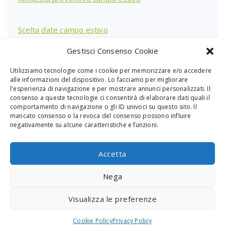
Scelta date campo estivo
Gestisci Consenso Cookie
Utilizziamo tecnologie come i cookie per memorizzare e/o accedere
Ricerca
alle informazioni del dispositivo. Lo facciamo per migliorare
per:
l'esperienza di navigazione e per mostrare annunci personalizzati. Il
consenso a queste tecnologie ci consentirà di elaborare dati quali il
comportamento di navigazione o gli ID univoci su questo sito. Il
mancato consenso o la revoca del consenso possono influire
negativamente su alcune caratteristiche e funzioni.
Accetta
Nega
PGS Sardegna - Piazza Giovanni XXIII Cagliari
Visualizza le preferenze
CF 80012980928 - P.Iva 03871280925
Cookie Policy
Privacy Policy