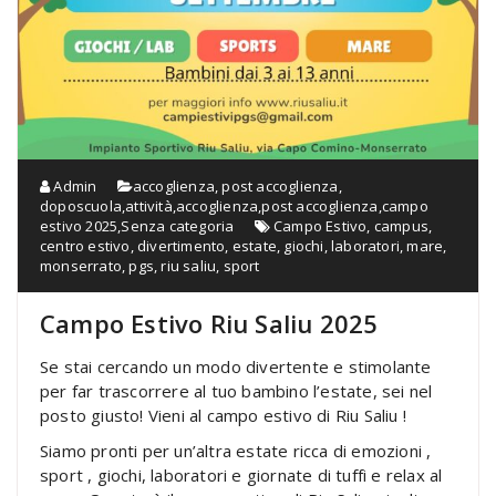
Admin
accoglienza, post accoglienza,
doposcuola,attività
,
accoglienza,post accoglienza
,
campo
estivo 2025
,
Senza categoria
Campo Estivo
,
campus
,
centro estivo
,
divertimento
,
estate
,
giochi
,
laboratori
,
mare
,
monserrato
,
pgs
,
riu saliu
,
sport
Campo Estivo Riu Saliu 2025
Se stai cercando un modo divertente e stimolante
per far trascorrere al tuo bambino l’estate, sei nel
posto giusto! Vieni al campo estivo di Riu Saliu !
Siamo pronti per un’altra estate ricca di emozioni ,
sport , giochi, laboratori e giornate di tuffi e relax al