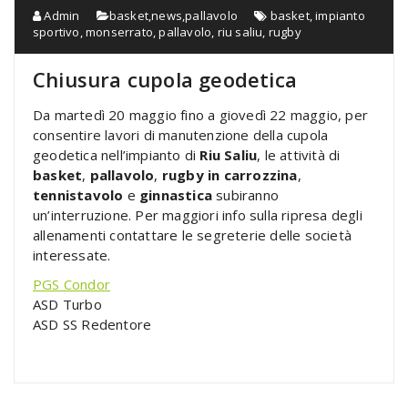
Admin
basket
,
news
,
pallavolo
basket
,
impianto
sportivo
,
monserrato
,
pallavolo
,
riu saliu
,
rugby
Chiusura cupola geodetica
Da martedì 20 maggio fino a giovedì 22 maggio, per
consentire lavori di manutenzione della cupola
geodetica nell’impianto di
Riu Saliu
, le attività di
basket
,
pallavolo
,
rugby in carrozzina
,
tennistavolo
e
ginnastica
subiranno
un’interruzione. Per maggiori info sulla ripresa degli
allenamenti contattare le segreterie delle società
interessate.
PGS Condor
ASD Turbo
ASD SS Redentore